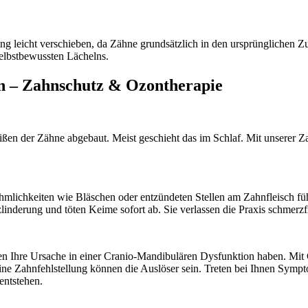
 leicht verschieben, da Zähne grundsätzlich in den ursprünglichen Zu
selbstbewussten Lächelns.
n – Zahnschutz & Ozontherapie
ßen der Zähne abgebaut. Meist geschieht das im Schlaf. Mit unserer Za
hkeiten wie Bläschen oder entzündeten Stellen am Zahnfleisch führe
inderung und töten Keime sofort ab. Sie verlassen die Praxis schmerzfr
en Ihre Ursache in einer Cranio-Mandibulären Dysfunktion haben. M
ne Zahnfehlstellung können die Auslöser sein. Treten bei Ihnen Symp
entstehen.