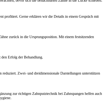
nwachsen, bevor sich die benachbarten Zähne in die Lücke schieben.
rofitiert. Gerne erklären wir die Details in einem Gespräch mit
ähne zurück in die Ursprungsposition. Mit einem festsitzenden
t den Erfolg der Behandlung.
 reduziert. Zwei- und dreidimensionale Darstellungen unterstützen
Ergänzung zur richtigen Zahnputztechnik bei Zahnspangen helfen auch
hygiene.