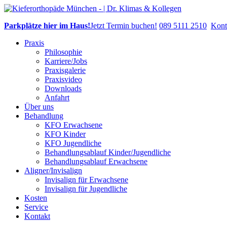
Parkplätze hier im Haus!
Jetzt Termin buchen!
089 5111 2510
Kont
Praxis
Philosophie
Karriere/Jobs
Praxisgalerie
Praxisvideo
Downloads
Anfahrt
Über uns
Behandlung
KFO Erwachsene
KFO Kinder
KFO Jugendliche
Behandlungsablauf Kinder/Jugendliche
Behandlungsablauf Erwachsene
Aligner/Invisalign
Invisalign für Erwachsene
Invisalign für Jugendliche
Kosten
Service
Kontakt