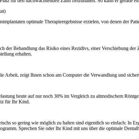
 Platz für den nachwachsenden Zahn freizuhalten. So kann er gerade ei
at)
antaten optimale Therapieergebnisse erzielen, von denen der Patient p
nach der Behandlung das Risiko eines Rezidivs, einer Verschiebung der Z
stellung erhalten.
die Arbeit, zeigt Ihnen schon am Computer die Verwandlung und sicher
elastung heute auf nur noch 30% im Vergleich zu altmodischem Röntgen
z für Ihr Kind.
ischs so gering wie möglich zu halten sind eigentlich so einfach: In 
ogramm. Sprechen Sie oder Ihr Kind mit uns über die optimale Dental