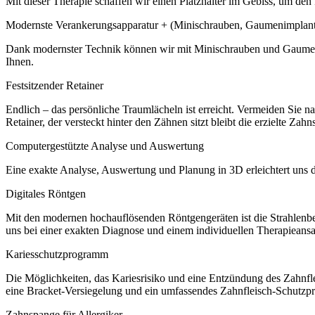
Mit dieser Therapie schaffen wir einen Platzhalter im Gebiss, um den
Modernste Verankerungsapparatur + (Minischrauben, Gaumenimplant
Dank modernster Technik können wir mit Minischrauben und Gaumenimpl
Ihnen.
Festsitzender Retainer
Endlich – das persönliche Traumlächeln ist erreicht. Vermeiden Sie 
Retainer, der versteckt hinter den Zähnen sitzt bleibt die erzielte Zahn
Computergestützte Analyse und Auswertung
Eine exakte Analyse, Auswertung und Planung in 3D erleichtert uns 
Digitales Röntgen
Mit den modernen hochauflösenden Röntgengeräten ist die Strahlenb
uns bei einer exakten Diagnose und einem individuellen Therapieansat
Kariesschutzprogramm
Die Möglichkeiten, das Kariesrisiko und eine Entzündung des Zahnfle
eine Bracket-Versiegelung und ein umfassendes Zahnfleisch-Schutzpr
Zahnspange für Allergiker